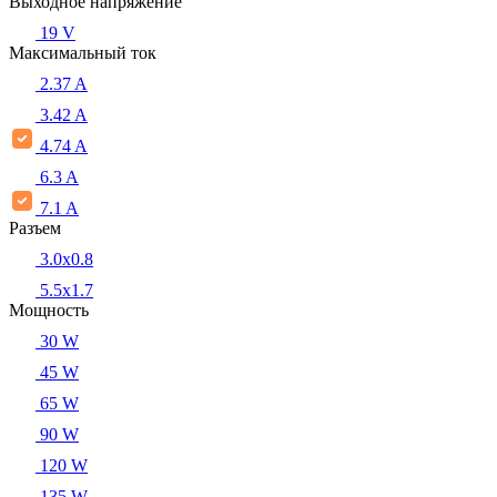
Выходное напряжение
19 V
Максимальный ток
2.37 A
3.42 A
4.74 A
6.3 A
7.1 A
Разъем
3.0x0.8
5.5х1.7
Мощность
30 W
45 W
65 W
90 W
120 W
135 W