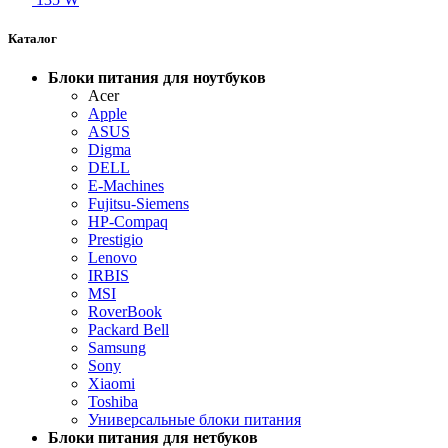
Каталог
Блоки питания для ноутбуков
Acer
Apple
ASUS
Digma
DELL
E-Machines
Fujitsu-Siemens
HP-Compaq
Prestigio
Lenovo
IRBIS
MSI
RoverBook
Packard Bell
Samsung
Sony
Xiaomi
Toshiba
Универсальные блоки питания
Блоки питания для нетбуков