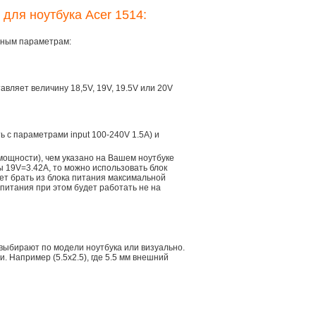
 для ноутбука Acer 1514:
овным параметрам:
тавляет величину 18,5V, 19V, 19.5V или 20V
ть с параметрами input 100-240V 1.5A) и
мощности), чем указано на Вашем ноутбуке
ы 19V=3.42A, то можно использовать блок
дет брать из блока питания максимальной
 питания при этом будет работать не на
 выбирают по модели ноутбука или визуально.
 Например (5.5x2.5), где 5.5 мм внешний