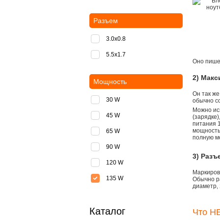
Разъем
3.0x0.8
5.5х1.7
Оно пишет
2) Мак
Мощность
Он так же
30 W
обычно со
Можно ис
45 W
(зарядке
питания 1
мощностью
65 W
полную м
90 W
3) Разъ
120 W
Маркировк
135 W
Обычно р
диаметр, 
Каталог
Что НЕ