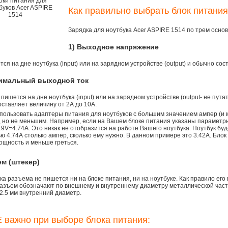
Как правильно выбрать блок питания
Зарядка для ноутбука Acer ASPIRE 1514 по трем осн
1) Выходное напряжение
ся на дне ноутбука (input) или на зарядном устройстве (output) и обычно сос
симальный выходной ток
 пишется на дне ноутбука (input) или на зарядном устройстве (output- не пута
ставляет величину от 2А до 10A.
пользовать адаптеры питания для ноутбуков с большим значением ампер (и 
), но не меньшим. Например, если на Вашем блоке питания указаны параметр
9V=4.74A. Это никак не отобразится на работе Вашего ноутбука. Ноутбук бу
 4.74А столько ампер, сколько ему нужно. В данном примере это 3.42А. Блок
ощность и меньше греться.
ем (штекер)
а разъема не пишется ни на блоке питания, ни на ноутбуке. Как правило его
азъем обозначают по внешнему и внутреннему диаметру металлической части.
2.5 мм внутренний диаметр.
 важно при выборе блока питания: