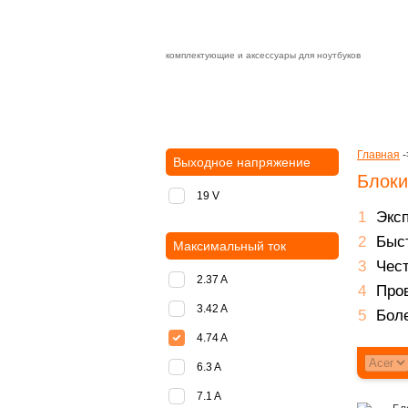
комплектующие и аксессуары для ноутбуков
Зарядные устройства с быстрой дост
доставка
оплата
Главная
-
Выходное напряжение
Блоки
19 V
Экс
Быст
Максимальный ток
Чест
2.37 A
Пров
3.42 A
Боле
4.74 A
6.3 A
7.1 A