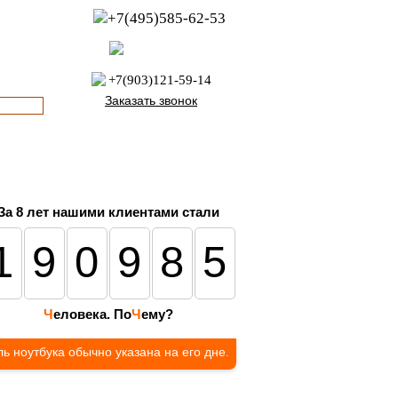
+7(495)585-62-53
пн-пт с 8:00 до 21:00
офис с 9:00 до 17:00
+7(903)121-59-14
Заказать звонок
За 8 лет нашими клиентами стали
190985
Ч
еловека. По
Ч
ему?
ь ноутбука обычно указана на его дне.