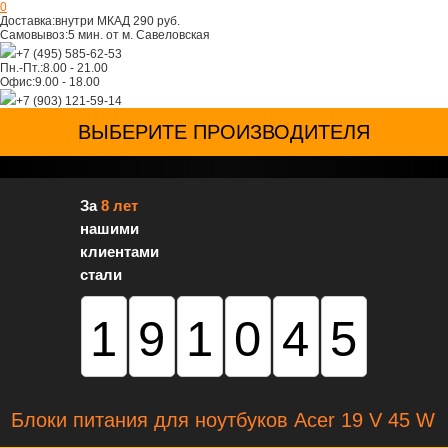
0
Доставка:
внутри МКАД 290 руб.
Самовывоз:
5 мин. от м. Савеловская
+7 (495) 585-62-53
Пн.-Пт.:
8.00 - 21.00
Офис:
9.00 - 18.00
+7 (903) 121-59-14
ВЫБЕРИТЕ ПРОИЗВОДИТЕЛЯ
За
8 лет
нашими
клиентами
стали
191045
Блоки питания для ноутбуков Acer 19 V 45 W