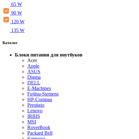
65 W
90 W
120 W
135 W
Каталог
Блоки питания для ноутбуков
Acer
Apple
ASUS
Digma
DELL
E-Machines
Fujitsu-Siemens
HP-Compaq
Prestigio
Lenovo
IRBIS
MSI
RoverBook
Packard Bell
Samsung