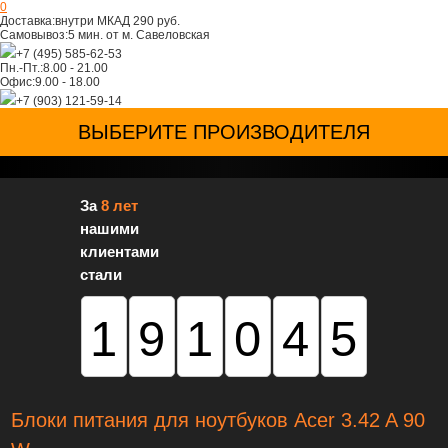
0
Доставка:
внутри МКАД 290 руб.
Самовывоз:
5 мин. от м. Савеловская
+7 (495) 585-62-53
Пн.-Пт.:
8.00 - 21.00
Офис:
9.00 - 18.00
+7 (903) 121-59-14
ВЫБЕРИТЕ ПРОИЗВОДИТЕЛЯ
За
8 лет
нашими
клиентами
стали
191045
Блоки питания для ноутбуков Acer 3.42 A 90