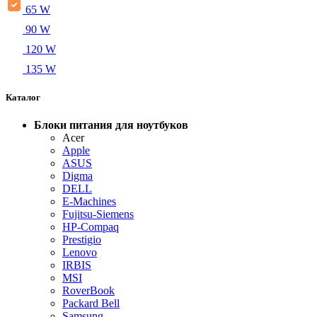
65 W
90 W
120 W
135 W
Каталог
Блоки питания для ноутбуков
Acer
Apple
ASUS
Digma
DELL
E-Machines
Fujitsu-Siemens
HP-Compaq
Prestigio
Lenovo
IRBIS
MSI
RoverBook
Packard Bell
Samsung