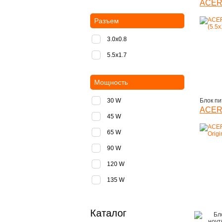
ACER 
Разъем
3.0x0.8
5.5х1.7
Мощность
30 W
Блок пи
ACER 
45 W
65 W
90 W
120 W
135 W
Каталог