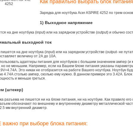
Как правильно выбрать блок питания
Зарядка для ноутбука Acer ASPIRE 4252 по трем осн
1) Выходное напряжение
ся на дне ноутбука (input) или на зарядном устройстве (output) и обычно сос
симальный выходной ток
 пишется на дне ноутбука (input) или на зарядном устройстве (output- не пута
ставляет величину от 2А до 10A.
пользовать адаптеры питания для ноутбуков с большим значением ампер (и 
), но не меньшим. Например, если на Вашем блоке питания указаны параметр
9V=4.74A. Это никак не отобразится на работе Вашего ноутбука. Ноутбук бу
 4.74А столько ампер, сколько ему нужно. В данном примере это 3.42А. Блок
ощность и меньше греться.
ем (штекер)
а разъема не пишется ни на блоке питания, ни на ноутбуке. Как правило его
азъем обозначают по внешнему и внутреннему диаметру металлической части.
2.5 мм внутренний диаметр.
 важно при выборе блока питания: