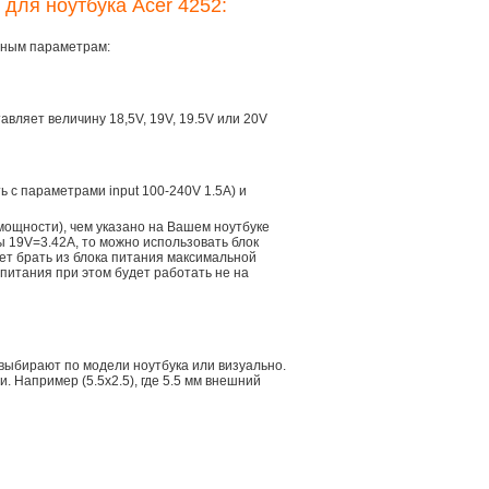
 для ноутбука Acer 4252:
овным параметрам:
тавляет величину 18,5V, 19V, 19.5V или 20V
ть с параметрами input 100-240V 1.5A) и
мощности), чем указано на Вашем ноутбуке
ы 19V=3.42A, то можно использовать блок
дет брать из блока питания максимальной
 питания при этом будет работать не на
 выбирают по модели ноутбука или визуально.
 Например (5.5x2.5), где 5.5 мм внешний