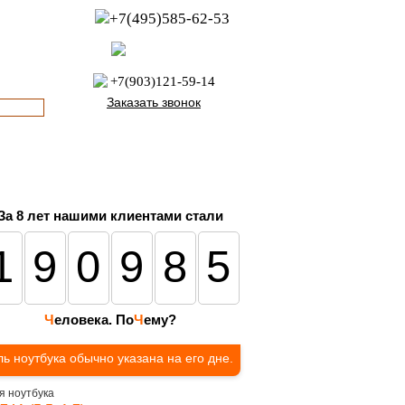
+7(495)585-62-53
пн-пт с 8:00 до 21:00
офис с 9:00 до 17:00
+7(903)121-59-14
Заказать звонок
За 8 лет нашими клиентами стали
190985
Ч
еловека. По
Ч
ему?
ь ноутбука обычно указана на его дне.
я ноутбука