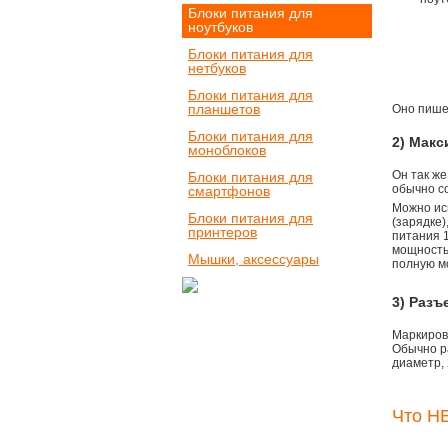
Блоки питания для
ноутбуков
Блоки питания для
нетбуков
Блоки питания для
планшетов
Оно пишет
Блоки питания для
2) Мак
моноблоков
Он так же
Блоки питания для
обычно со
смартфонов
Можно ис
Блоки питания для
(зарядке
принтеров
питания 1
мощностью
Мышки, аксессуары
полную м
3) Разъ
Маркировк
Обычно р
диаметр, 
Что НЕ