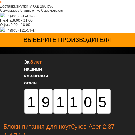
0
Доставка:
внутри МКАД 290 руб.
Самовывоз:
5 мин. от м. Савеловская
+7 (495) 585-62-53
Пн.-Пт.:
8.00 - 21.00
Офис:
9.00 - 18.00
+7 (903) 121-59-14
ВЫБЕРИТЕ ПРОИЗВОДИТЕЛЯ
За
8 лет
нашими
клиентами
стали
191105
Блоки питания для ноутбуков Acer 2.37