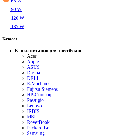
65 W
90 W
120 W
135 W
Каталог
Блоки питания для ноутбуков
Acer
Apple
ASUS
Digma
DELL
E-Machines
Fujitsu-Siemens
HP-Compaq
Prestigio
Lenovo
IRBIS
MSI
RoverBook
Packard Bell
Samsung