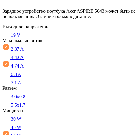
Зарядное устройство ноутбука Acer ASPIRE 5043 может быть и
использования. Отличие только в дизайне.
Выходное напряжение
19 V
Максимальный ток
2.37 A
3.42 A
4.74 A
6.3 A
7.1 A
Разъем
3.0x0.8
5.5х1.7
Мощность
30 W
45 W