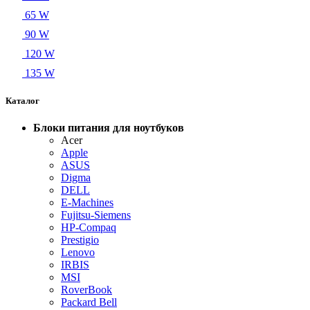
65 W
90 W
120 W
135 W
Каталог
Блоки питания для ноутбуков
Acer
Apple
ASUS
Digma
DELL
E-Machines
Fujitsu-Siemens
HP-Compaq
Prestigio
Lenovo
IRBIS
MSI
RoverBook
Packard Bell