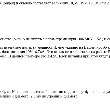
е (output) и обычно составляет величину 18,5V, 19V, 19.5V или 
ройстве (output- не путать с параметрами input 100-240V 1.5A) и
 значением ампер (и мощности), чем указано на Вашем ноутбуке
блок питания 19V=4.74A. Это никак не отобразится на работе В
но. В данном примере это 3.42А. Блок питания при этом будет 
оутбуке. Как правило его выбирают по модели ноутбука или виз
 внешний диаметр, 2.5 мм внутренний диаметр.