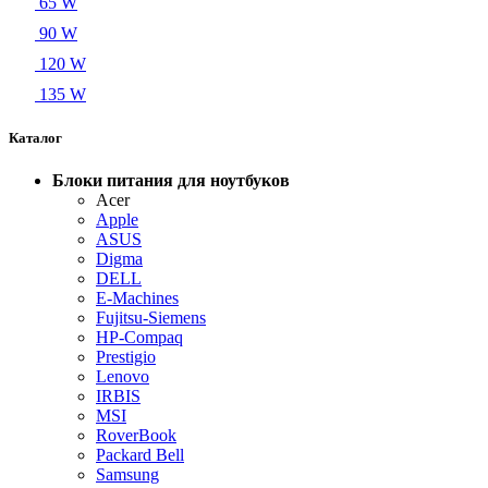
65 W
90 W
120 W
135 W
Каталог
Блоки питания для ноутбуков
Acer
Apple
ASUS
Digma
DELL
E-Machines
Fujitsu-Siemens
HP-Compaq
Prestigio
Lenovo
IRBIS
MSI
RoverBook
Packard Bell
Samsung