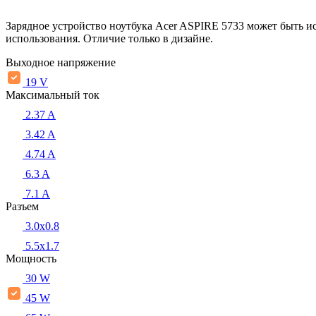
Зарядное устройство ноутбука Acer ASPIRE 5733 может быть и
использования. Отличие только в дизайне.
Выходное напряжение
19 V
Максимальный ток
2.37 A
3.42 A
4.74 A
6.3 A
7.1 A
Разъем
3.0x0.8
5.5х1.7
Мощность
30 W
45 W