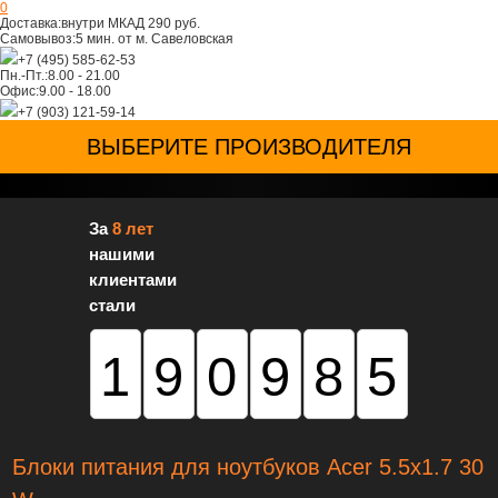
0
Доставка:
внутри МКАД 290 руб.
Самовывоз:
5 мин. от м. Савеловская
+7 (495) 585-62-53
Пн.-Пт.:
8.00 - 21.00
Офис:
9.00 - 18.00
+7 (903) 121-59-14
ВЫБЕРИТЕ ПРОИЗВОДИТЕЛЯ
За
8 лет
нашими
клиентами
стали
190985
Блоки питания для ноутбуков Acer 5.5х1.7 30