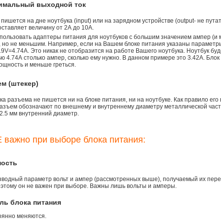
симальный выходной ток
 пишется на дне ноутбука (input) или на зарядном устройстве (output- не пута
ставляет величину от 2А до 10A.
пользовать адаптеры питания для ноутбуков с большим значением ампер (и 
), но не меньшим. Например, если на Вашем блоке питания указаны параметр
9V=4.74A. Это никак не отобразится на работе Вашего ноутбука. Ноутбук бу
 4.74А столько ампер, сколько ему нужно. В данном примере это 3.42А. Блок
ощность и меньше греться.
ем (штекер)
а разъема не пишется ни на блоке питания, ни на ноутбуке. Как правило его
азъем обозначают по внешнему и внутреннему диаметру металлической части.
2.5 мм внутренний диаметр.
 важно при выборе блока питания:
ность
зводный параметр вольт и ампер (рассмотренных выше), получаемый их пере
оэтому он не важен при выборе. Важны лишь вольты и амперы.
ль блока питания
оянно меняются.