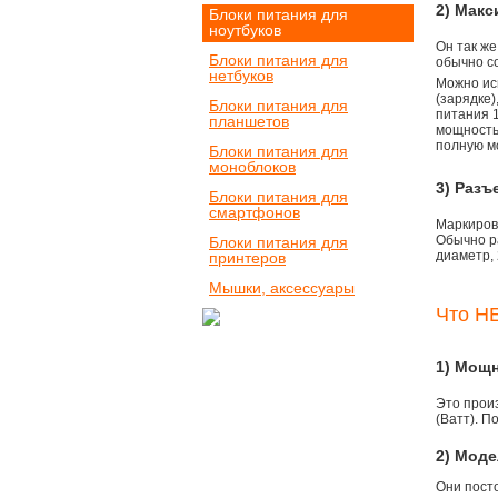
2) Мак
Блоки питания для
ноутбуков
Он так же
Блоки питания для
обычно со
нетбуков
Можно ис
(зарядке
Блоки питания для
питания 1
планшетов
мощностью
полную м
Блоки питания для
моноблоков
3) Разъ
Блоки питания для
смартфонов
Маркировк
Обычно р
Блоки питания для
диаметр, 
принтеров
Мышки, аксессуары
Что НЕ
1) Мощ
Это прои
(Ватт). П
2) Моде
Они пост