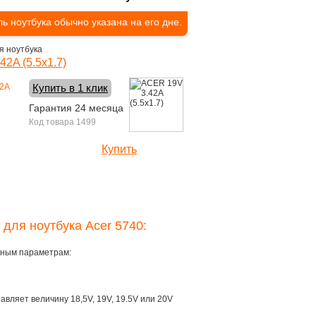
ь ноутбука обычно указана на его дне.
я ноутбука
2A (5.5x1.7)
Купить в 1 клик
Гарантия 24 месяца
Код товара 1499
Купить
1390 руб.
 для ноутбука Acer 5740:
овным параметрам:
тавляет величину 18,5V, 19V, 19.5V или 20V