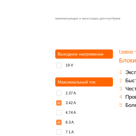
комплектующие и аксессуары для ноутбуков
Зарядные устройства с быстрой дост
доставка
оплата
Главная
-
Выходное напряжение
Блоки
19 V
Экс
Быст
Максимальный ток
Чест
2.37 A
Пров
3.42 A
Боле
4.74 A
6.3 A
7.1 A