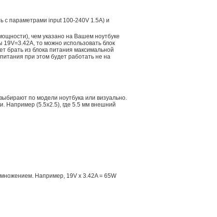
ть с параметрами input 100-240V 1.5A) и
мощности), чем указано на Вашем ноутбуке
ы 19V=3.42A, то можно использовать блок
дет брать из блока питания максимальной
 питания при этом будет работать не на
 выбирают по модели ноутбука или визуально.
 Например (5.5x2.5), где 5.5 мм внешний
множением. Например, 19V x 3.42A = 65W