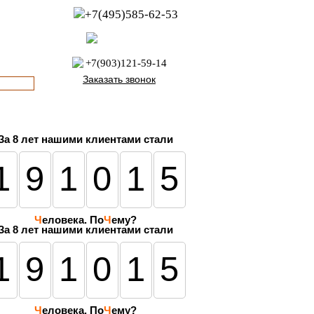
+7(495)585-62-53
пн-пт с 8:00 до 21:00
офис с 9:00 до 17:00
+7(903)121-59-14
Заказать звонок
За
8 лет
нашими клиентами стали
191015
Ч
еловека. По
Ч
ему?
За 8 лет нашими клиентами стали
191015
Ч
еловека. По
Ч
ему?