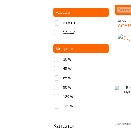
Разъем
Блок пи
3.0x0.8
ACER 
5.5х1.7
Мощность
30 W
45 W
65 W
90 W
120 W
135 W
Оно пишет
Каталог