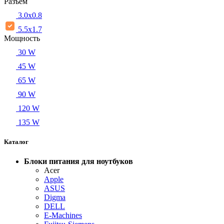
Разъем
3.0x0.8
5.5х1.7
Мощность
30 W
45 W
65 W
90 W
120 W
135 W
Каталог
Блоки питания для ноутбуков
Acer
Apple
ASUS
Digma
DELL
E-Machines