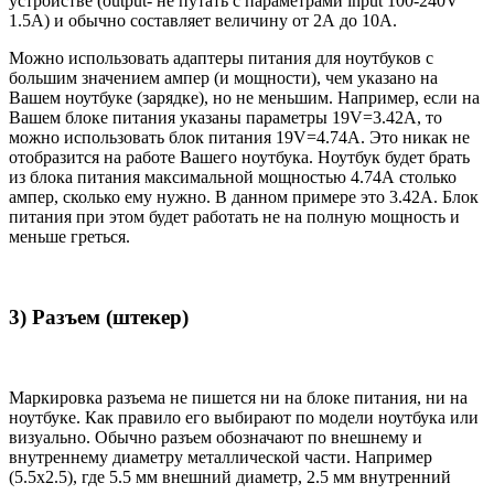
устройстве (output- не путать с параметрами input 100-240V
1.5A) и обычно составляет величину от 2А до 10A.
Можно использовать адаптеры питания для ноутбуков с
большим значением ампер (и мощности), чем указано на
Вашем ноутбуке (зарядке), но не меньшим. Например, если на
Вашем блоке питания указаны параметры 19V=3.42A, то
можно использовать блок питания 19V=4.74A. Это никак не
отобразится на работе Вашего ноутбука. Ноутбук будет брать
из блока питания максимальной мощностью 4.74А столько
ампер, сколько ему нужно. В данном примере это 3.42А. Блок
питания при этом будет работать не на полную мощность и
меньше греться.
3) Разъем (штекер)
Маркировка разъема не пишется ни на блоке питания, ни на
ноутбуке. Как правило его выбирают по модели ноутбука или
визуально. Обычно разъем обозначают по внешнему и
внутреннему диаметру металлической части. Например
(5.5x2.5), где 5.5 мм внешний диаметр, 2.5 мм внутренний