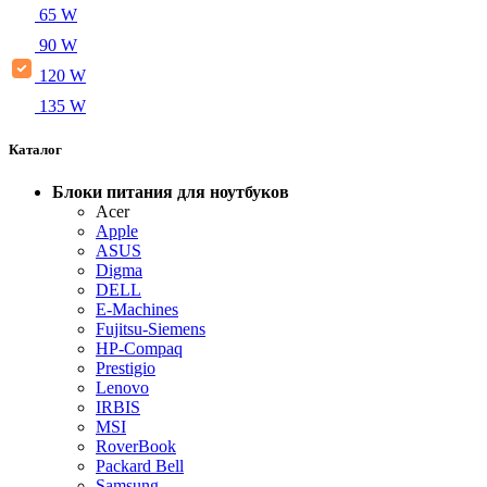
65 W
90 W
120 W
135 W
Каталог
Блоки питания для ноутбуков
Acer
Apple
ASUS
Digma
DELL
E-Machines
Fujitsu-Siemens
HP-Compaq
Prestigio
Lenovo
IRBIS
MSI
RoverBook
Packard Bell
Samsung