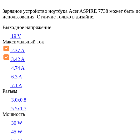
Зарядное устройство ноутбука Acer ASPIRE 7738 может быть и
использования. Отличие только в дизайне.
Выходное напряжение
19 V
Максимальный ток
2.37 A
3.42 A
4.74 A
6.3 A
7.1 A
Разъем
3.0x0.8
5.5х1.7
Мощность
30 W
45 W