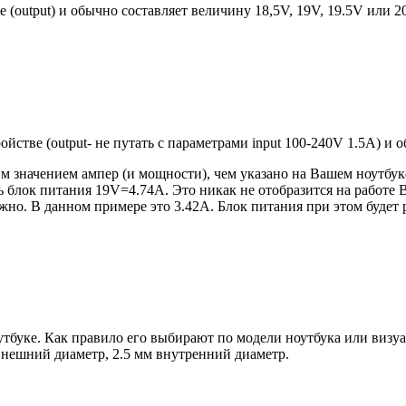
е (output) и обычно составляет величину 18,5V, 19V, 19.5V или 
ройстве (output- не путать с параметрами input 100-240V 1.5A) и
 значением ампер (и мощности), чем указано на Вашем ноутбуке
блок питания 19V=4.74A. Это никак не отобразится на работе В
но. В данном примере это 3.42А. Блок питания при этом будет 
оутбуке. Как правило его выбирают по модели ноутбука или виз
 внешний диаметр, 2.5 мм внутренний диаметр.