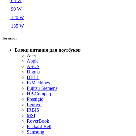
65 W
90 W
120 W
135 W
Каталог
Блоки питания для ноутбуков
Acer
Apple
ASUS
Digma
DELL
E-Machines
Fujitsu-Siemens
HP-Compaq
Prestigio
Lenovo
IRBIS
MSI
RoverBook
Packard Bell
Samsung