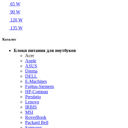
65 W
90 W
120 W
135 W
Каталог
Блоки питания для ноутбуков
Acer
Apple
ASUS
Digma
DELL
E-Machines
Fujitsu-Siemens
HP-Compaq
Prestigio
Lenovo
IRBIS
MSI
RoverBook
Packard Bell
Samsung