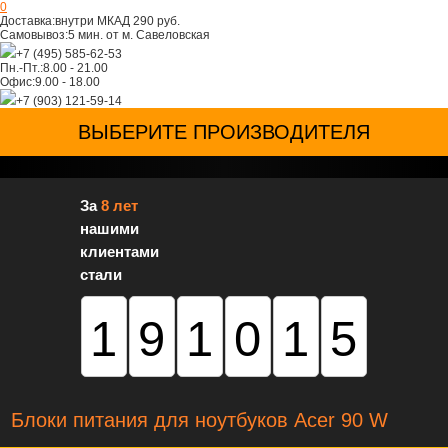
0
Доставка:
внутри МКАД 290 руб.
Самовывоз:
5 мин. от м. Савеловская
+7 (495) 585-62-53
Пн.-Пт.:
8.00 - 21.00
Офис:
9.00 - 18.00
+7 (903) 121-59-14
ВЫБЕРИТЕ ПРОИЗВОДИТЕЛЯ
За
8 лет
нашими
клиентами
стали
191015
Блоки питания для ноутбуков Acer 90 W