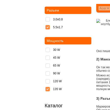
Разъем
3.0x0.8
5.5х1.7
Мощность
30 W
Оно пишет
45 W
2) Мак
65 W
Он так же
обычно со
90 W
Можно ис
(зарядке
120 W
питания 1
мощностью
135 W
полную м
3) Разъ
Каталог
Маркировк