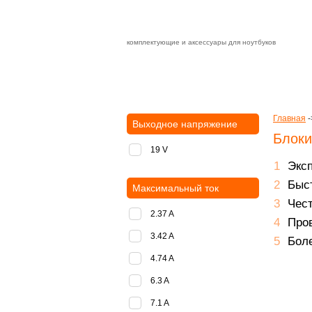
комплектующие и аксессуары для ноутбуков
Зарядные устройства с быстрой дост
доставка
оплата
Главная
-
Выходное напряжение
Блоки
19 V
Экс
Быст
Максимальный ток
Чест
2.37 A
Пров
3.42 A
Боле
4.74 A
6.3 A
7.1 A