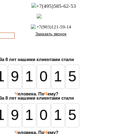
+7(495)585-62-53
пн-пт с 8:00 до 21:00
офис с 9:00 до 17:00
+7(903)121-59-14
Заказать звонок
За
8 лет
нашими клиентами стали
191015
Ч
еловека. По
Ч
ему?
За 8 лет нашими клиентами стали
191015
Ч
еловека. По
Ч
ему?