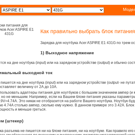
Модел
Как правильно выбрать блок питания
Зарядка для ноутбука Acer ASPIRE E1 431G по трем 
1) Выходное напряжение
ся на дне ноутбука (input) или на зарядном устройстве (output) и обычно сос
симальный выходной ток
 пишется на дне ноутбука (input) или на зарядном устройстве (output- не пута
ставляет величину от 2А до 10A.
пользовать адаптеры питания для ноутбуков с большим значением ампер (и 
), но не меньшим. Например, если на Вашем блоке питания указаны параметр
9V=4.74A. Это никак не отобразится на работе Вашего ноутбука. Ноутбук бу
 4.74А столько ампер, сколько ему нужно. В данном примере это 3.42А. Блок
ощность и меньше греться.
ем (штекер)
а разъема не пишется ни на блоке питания, ни на ноутбуке. Как правило его