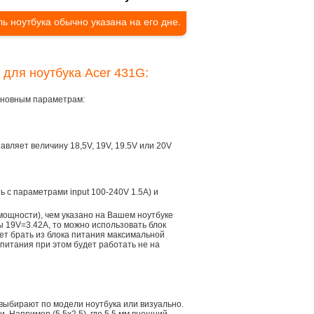
ь ноутбука обычно указана на его дне.
 для ноутбука Acer 431G:
основным параметрам:
тавляет величину 18,5V, 19V, 19.5V или 20V
ть с параметрами input 100-240V 1.5A) и
мощности), чем указано на Вашем ноутбуке
ы 19V=3.42A, то можно использовать блок
дет брать из блока питания максимальной
 питания при этом будет работать не на
 выбирают по модели ноутбука или визуально.