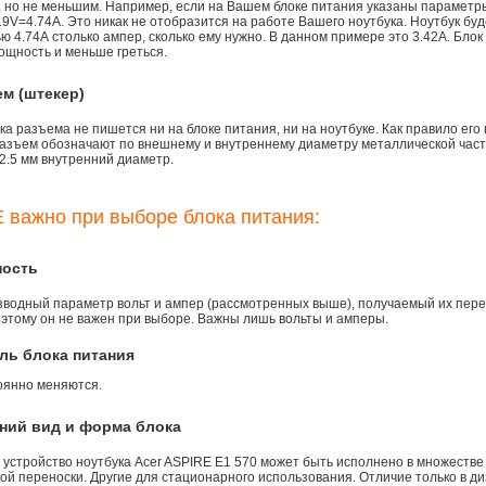
), но не меньшим. Например, если на Вашем блоке питания указаны параметр
9V=4.74A. Это никак не отобразится на работе Вашего ноутбука. Ноутбук бу
 4.74А столько ампер, сколько ему нужно. В данном примере это 3.42А. Блок
ощность и меньше греться.
ем (штекер)
а разъема не пишется ни на блоке питания, ни на ноутбуке. Как правило его
азъем обозначают по внешнему и внутреннему диаметру металлической части.
2.5 мм внутренний диаметр.
 важно при выборе блока питания:
ность
зводный параметр вольт и ампер (рассмотренных выше), получаемый их пере
оэтому он не важен при выборе. Важны лишь вольты и амперы.
ль блока питания
оянно меняются.
ний вид и форма блока
 устройство ноутбука Acer ASPIRE E1 570 может быть исполнено в множестве
й переноски. Другие для стационарного использования. Отличие только в ди