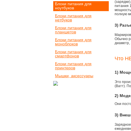
(зарядке
Блоки питания для
питания 1
ноутбуков
мощностью
полную м
Блоки питания для
нетбуков
3) Разъ
Блоки питания для
планшетов
Маркировк
Обычно р
Блоки питания для
диаметр, 
моноблоков
Блоки питания для
смартфонов
Что НЕ
Блоки питания для
принтеров
1) Мощ
Мышки, аксессуары
Это прои
(Ватт). П
2) Моде
Они пост
3) Внеш
Зарядное
ежедневно