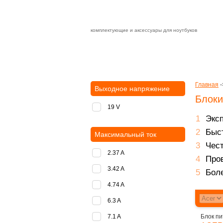
комплектующие и аксессуары для ноутбуков
Зарядные устройства с быстрой дост
доставка
оплата
Главная
-
Выходное напряжение
Блоки
19 V
Экс
Быст
Максимальный ток
Чест
2.37 A
Пров
3.42 A
Боле
4.74 A
6.3 A
7.1 A
Блок пи