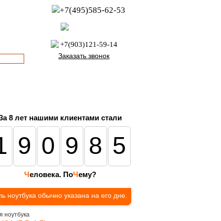
+7(495)585-62-53
пн-пт с 8:00 до 21:00
офис с 9:00 до 17:00
+7(903)121-59-14
Заказать звонок
За 8 лет нашими клиентами стали
190985
Ч
еловека. По
Ч
ему?
ь ноутбука обычно указана на его дне.
я ноутбука