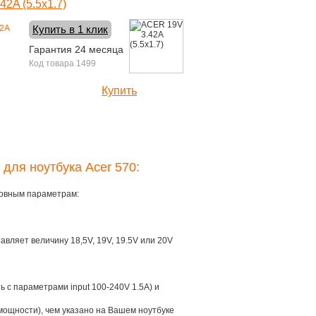
2A (5.5x1.7)
Купить в 1 клик
Гарантия 24 месяца
Код товара 1499
Купить
1390 руб.
 для ноутбука Acer 570:
новным параметрам:
тавляет величину 18,5V, 19V, 19.5V или 20V
ть с параметрами input 100-240V 1.5A) и
мощности), чем указано на Вашем ноутбуке