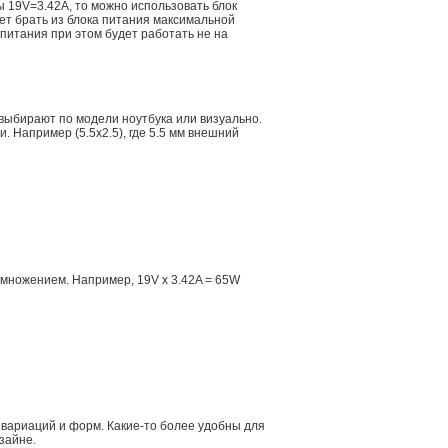
ы 19V=3.42A, то можно использовать блок
дет брать из блока питания максимальной
 питания при этом будет работать не на
 выбирают по модели ноутбука или визуально.
 Например (5.5x2.5), где 5.5 мм внешний
множением. Например, 19V x 3.42A = 65W
 вариаций и форм. Какие-то более удобны для
зайне.