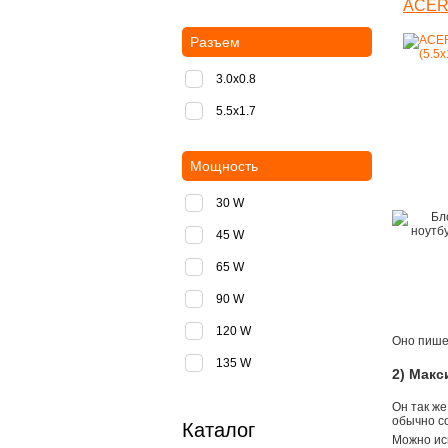
ACER 
Разъем
3.0x0.8
5.5х1.7
Мощность
30 W
45 W
65 W
90 W
120 W
Оно пишет
135 W
2) Мак
Он так же
обычно со
Каталог
Можно ис