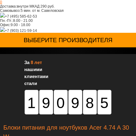
0
Доставка:
внутри МКАД 290 руб.
Самовывоз:
5 мин. от м. Савеловская
+7 (495) 585-62-53
Пн.-Пт.:
8.00 - 21.00
Офис:
9.00 - 18.00
+7 (903) 121-59-14
ВЫБЕРИТЕ ПРОИЗВОДИТЕЛЯ
За
8 лет
нашими
клиентами
стали
190985
Блоки питания для ноутбуков Acer 4.74 A 30