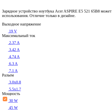
Зарядное устройство ноутбука Acer ASPIRE E5 521 65B8 может
использования. Отличие только в дизайне.
Выходное напряжение
19 V
Максимальный ток
2.37 A
3.42 A
4.74 A
6.3 A
7.1 A
Разъем
3.0x0.8
5.5х1.7
Мощность
30 W
45 W