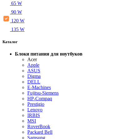
65 W
90 W
120 W
135 W
Каталог
Блоки питания для ноутбуков
Acer
Apple
ASUS
Digma
DELL
E-Machines
Fujitsu-Siemens
HP-Compaq
Prestigio
Lenovo
IRBIS
MSI
RoverBook
Packard Bell
Samsung