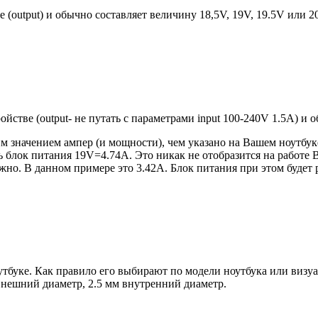
е (output) и обычно составляет величину 18,5V, 19V, 19.5V или 
ройстве (output- не путать с параметрами input 100-240V 1.5A) и
 значением ампер (и мощности), чем указано на Вашем ноутбуке
блок питания 19V=4.74A. Это никак не отобразится на работе В
но. В данном примере это 3.42А. Блок питания при этом будет 
оутбуке. Как правило его выбирают по модели ноутбука или виз
 внешний диаметр, 2.5 мм внутренний диаметр.