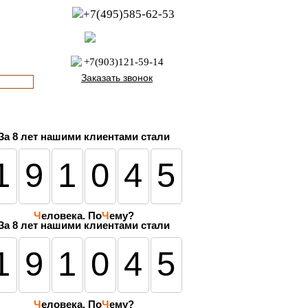
+7(495)585-62-53
пн-пт с 8:00 до 21:00
офис с 9:00 до 17:00
+7(903)121-59-14
Заказать звонок
За
8 лет
нашими клиентами стали
191045
Ч
еловека. По
Ч
ему?
За 8 лет нашими клиентами стали
191045
Ч
еловека. По
Ч
ему?