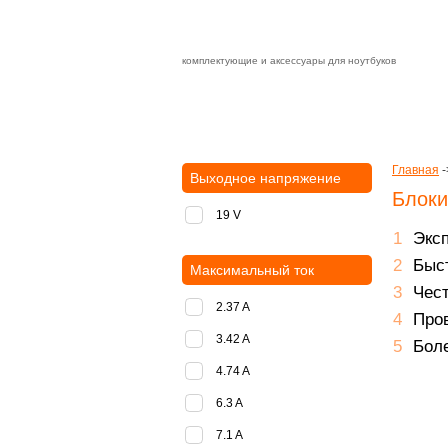
комплектующие и аксессуары для ноутбуков
Зарядные устройства с быстрой дост
доставка
оплата
Главная
-
Выходное напряжение
Блоки
19 V
Экс
Быст
Максимальный ток
Чест
2.37 A
Пров
3.42 A
Боле
4.74 A
6.3 A
7.1 A