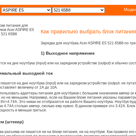
Модел
Как правильно выбрать блок питания
Зарядка для ноутбука Acer ASPIRE E5 521 65B8 по тр
1) Выходное напряжение
ся на дне ноутбука (input) или на зарядном устройстве (output) и обычно сос
симальный выходной ток
 пишется на дне ноутбука (input) или на зарядном устройстве (output- не пута
ставляет величину от 2А до 10A.
пользовать адаптеры питания для ноутбуков с большим значением ампер (и 
), но не меньшим. Например, если на Вашем блоке питания указаны параметр
9V=4.74A. Это никак не отобразится на работе Вашего ноутбука. Ноутбук бу
 4.74А столько ампер, сколько ему нужно. В данном примере это 3.42А. Блок
ощность и меньше греться.
ем (штекер)
а разъема не пишется ни на блоке питания, ни на ноутбуке. Как правило его