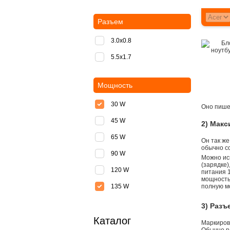
Разъем
3.0x0.8
5.5х1.7
Мощность
30 W
Оно пишет
45 W
2) Мак
65 W
Он так же
обычно со
90 W
Можно ис
(зарядке
120 W
питания 1
мощностью
135 W
полную м
3) Разъ
Каталог
Маркировк