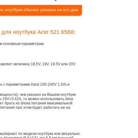
ь ноутбука обычно указана на его дне.
 для ноутбука Acer 521 65B8:
ем основным параметрам:
тавляет величину 18,5V, 19V, 19.5V или 20V
ть с параметрами input 100-240V 1.5A) и
мощности), чем указано на Вашем ноутбуке
ы 19V=3.42A, то можно использовать блок
дет брать из блока питания максимальной
 питания при этом будет работать не на
 выбирают по модели ноутбука или визуально.