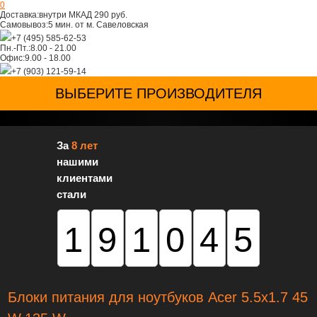
0
Доставка:
внутри МКАД 290 руб.
Самовывоз:
5 мин. от м. Савеловская
+7 (495) 585-62-53
Пн.-Пт.:
8.00 - 21.00
Офис:
9.00 - 18.00
+7 (903) 121-59-14
ВЫБЕРИТЕ ПРОИЗВОДИТЕЛЯ
За
8 лет
нашими
клиентами
стали
191045
Блоки питания для ноутбуков Acer 5.5х1.7 45