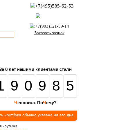
+7(495)585-62-53
пн-пт с 8:00 до 21:00
офис с 9:00 до 17:00
+7(903)121-59-14
Заказать звонок
За 8 лет нашими клиентами стали
190985
Ч
еловека. По
Ч
ему?
ь ноутбука обычно указана на его дне.
я ноутбука