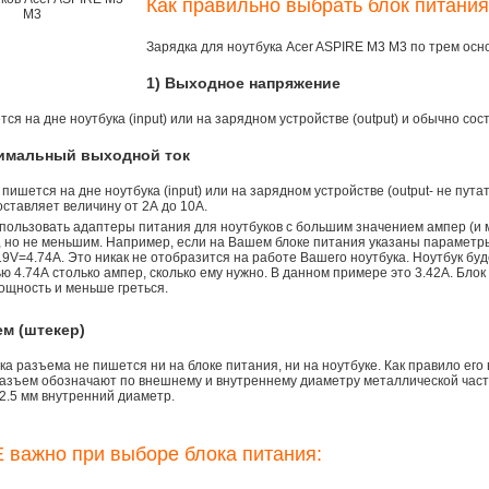
Как правильно выбрать блок питания
Зарядка для ноутбука Acer ASPIRE M3 M3 по трем ос
1) Выходное напряжение
ся на дне ноутбука (input) или на зарядном устройстве (output) и обычно сос
симальный выходной ток
 пишется на дне ноутбука (input) или на зарядном устройстве (output- не пута
ставляет величину от 2А до 10A.
пользовать адаптеры питания для ноутбуков с большим значением ампер (и 
), но не меньшим. Например, если на Вашем блоке питания указаны параметр
9V=4.74A. Это никак не отобразится на работе Вашего ноутбука. Ноутбук бу
 4.74А столько ампер, сколько ему нужно. В данном примере это 3.42А. Блок
ощность и меньше греться.
ем (штекер)
а разъема не пишется ни на блоке питания, ни на ноутбуке. Как правило его
азъем обозначают по внешнему и внутреннему диаметру металлической части.
2.5 мм внутренний диаметр.
 важно при выборе блока питания: