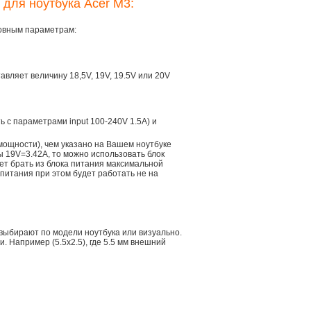
 для ноутбука Acer M3:
новным параметрам:
тавляет величину 18,5V, 19V, 19.5V или 20V
ть с параметрами input 100-240V 1.5A) и
мощности), чем указано на Вашем ноутбуке
ы 19V=3.42A, то можно использовать блок
дет брать из блока питания максимальной
 питания при этом будет работать не на
 выбирают по модели ноутбука или визуально.
 Например (5.5x2.5), где 5.5 мм внешний