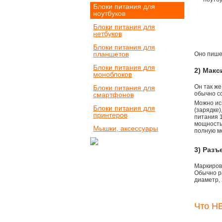
Блоки питания для
ноутбуков
Блоки питания для
нетбуков
Блоки питания для
планшетов
Оно пишет
Блоки питания для
2) Мак
моноблоков
Он так же
Блоки питания для
обычно со
смартфонов
Можно ис
Блоки питания для
(зарядке
принтеров
питания 1
мощностью
Мышки, аксессуары
полную м
3) Разъ
Маркировк
Обычно р
диаметр, 
Что НЕ