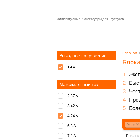
комплектующие и аксессуары для ноутбуков
Зарядные устройства с быстрой дост
доставка
оплата
Главная
-
Выходное напряжение
Блоки
19 V
Экс
Быст
Максимальный ток
Чест
2.37 A
Пров
3.42 A
Боле
4.74 A
6.3 A
7.1 A
Блок пи