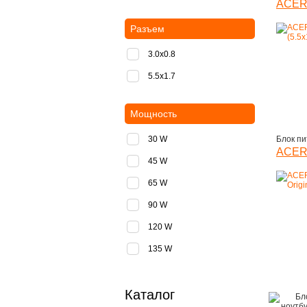
ACER 
Разъем
3.0x0.8
5.5х1.7
Мощность
30 W
Блок пи
ACER 
45 W
65 W
90 W
120 W
135 W
Каталог