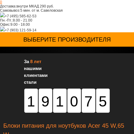
0
Доставка:
внутри МКАД 290 руб.
Самовывоз:
5 мин. от м. Савеловская
+7 (495) 585-62-53
Пн.-Пт.:
8.00 - 21.00
Офис:
9.00 - 18.00
+7 (903) 121-59-14
ВЫБЕРИТЕ ПРОИЗВОДИТЕЛЯ
За
8 лет
нашими
клиентами
стали
191075
Блоки питания для ноутбуков Acer 45 W,65