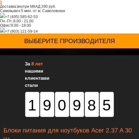
0
Доставка:
внутри МКАД 290 руб.
Самовывоз:
5 мин. от м. Савеловская
+7 (495) 585-62-53
Пн.-Пт.:
8.00 - 21.00
Офис:
9.00 - 18.00
+7 (903) 121-59-14
ВЫБЕРИТЕ ПРОИЗВОДИТЕЛЯ
За
8 лет
нашими
клиентами
стали
190985
Блоки питания для ноутбуков Acer 2.37 A 30