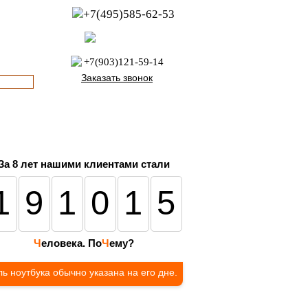
+7(495)585-62-53
пн-пт с 8:00 до 21:00
офис с 9:00 до 17:00
+7(903)121-59-14
Заказать звонок
За 8 лет нашими клиентами стали
191015
Ч
еловека. По
Ч
ему?
ь ноутбука обычно указана на его дне.