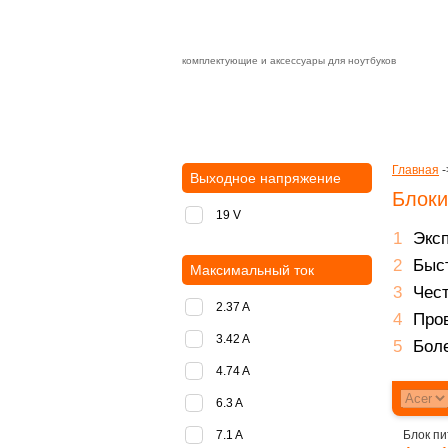
комплектующие и аксессуары для ноутбуков
Зарядные устройства с быстрой дост
доставка
оплата
Главная
-
Выходное напряжение
Блоки
19 V
Экс
Быст
Максимальный ток
Чест
2.37 A
Пров
3.42 A
Боле
4.74 A
6.3 A
7.1 A
Блок пи