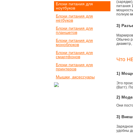
(зарядке
Блоки питания для
питания 1
ноутбуков
мощностью
полную м
Блоки питания для
нетбуков
3) Разъ
Блоки питания для
планшетов
Маркировк
Обычно р
Блоки питания для
диаметр, 
моноблоков
Блоки питания для
смартфонов
Что НЕ
Блоки питания для
принтеров
1) Мощ
Мышки, аксессуары
Это прои
(Ватт). П
2) Моде
Они пост
3) Внеш
Зарядное 
удобны д