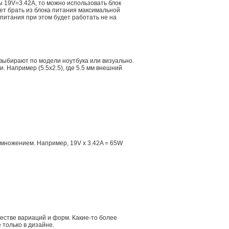
ы 19V=3.42A, то можно использовать блок
дет брать из блока питания максимальной
 питания при этом будет работать не на
 выбирают по модели ноутбука или визуально.
 Например (5.5x2.5), где 5.5 мм внешний
множением. Например, 19V x 3.42A = 65W
естве вариаций и форм. Какие-то более
 только в дизайне.