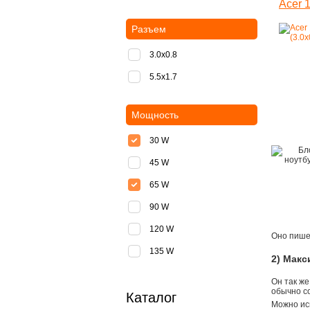
Acer 1
Разъем
3.0x0.8
5.5х1.7
Мощность
30 W
45 W
65 W
90 W
120 W
Оно пишет
135 W
2) Мак
Он так же
обычно со
Каталог
Можно ис