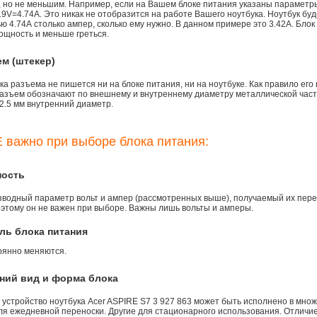
), но не меньшим. Например, если на Вашем блоке питания указаны параметр
9V=4.74A. Это никак не отобразится на работе Вашего ноутбука. Ноутбук бу
 4.74А столько ампер, сколько ему нужно. В данном примере это 3.42А. Блок
ощность и меньше греться.
ем (штекер)
а разъема не пишется ни на блоке питания, ни на ноутбуке. Как правило его
азъем обозначают по внешнему и внутреннему диаметру металлической части.
2.5 мм внутренний диаметр.
 важно при выборе блока питания:
ность
зводный параметр вольт и ампер (рассмотренных выше), получаемый их пере
оэтому он не важен при выборе. Важны лишь вольты и амперы.
ль блока питания
оянно меняются.
ний вид и форма блока
устройство ноутбука Acer ASPIRE S7 3 927 863 может быть исполнено в множ
ля ежедневной переноски. Другие для стационарного использования. Отличие