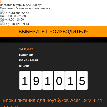
0
Доставка:
внутри МКАД 290 руб.
Самовывоз:
5 мин. от м. Савеловская
+7 (495) 585-62-53
Пн.-Пт.:
8.00 - 21.00
Офис:
9.00 - 18.00
+7 (903) 121-59-14
ВЫБЕРИТЕ ПРОИЗВОДИТЕЛЯ
За
8 лет
нашими
клиентами
стали
191015
Блоки питания для ноутбуков Acer 19 V 4.74