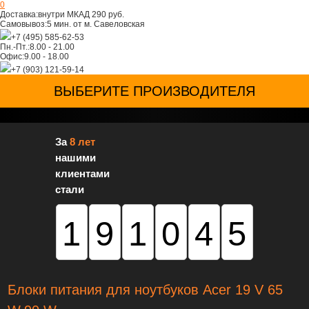
0
Доставка:
внутри МКАД 290 руб.
Самовывоз:
5 мин. от м. Савеловская
+7 (495) 585-62-53
Пн.-Пт.:
8.00 - 21.00
Офис:
9.00 - 18.00
+7 (903) 121-59-14
ВЫБЕРИТЕ ПРОИЗВОДИТЕЛЯ
За
8 лет
нашими
клиентами
стали
191045
Блоки питания для ноутбуков Acer 19 V 65