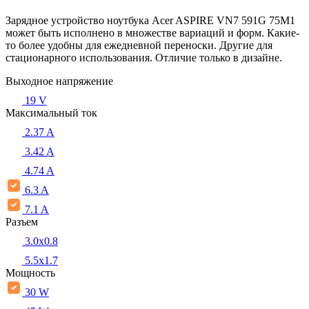
Зарядное устройство ноутбука Acer ASPIRE VN7 591G 75M1
может быть исполнено в множестве вариаций и форм. Какие-
то более удобны для ежедневной переноски. Другие для
стационарного использования. Отличие только в дизайне.
Выходное напряжение
19 V
Максимальный ток
2.37 A
3.42 A
4.74 A
6.3 A
7.1 A
Разъем
3.0x0.8
5.5х1.7
Мощность
30 W