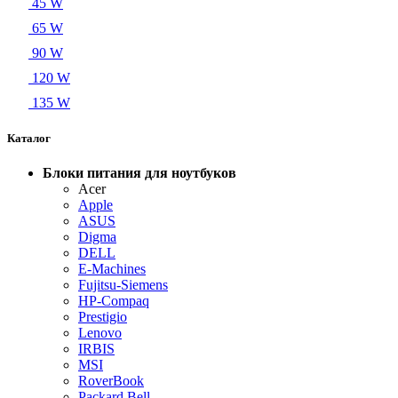
45 W
65 W
90 W
120 W
135 W
Каталог
Блоки питания для ноутбуков
Acer
Apple
ASUS
Digma
DELL
E-Machines
Fujitsu-Siemens
HP-Compaq
Prestigio
Lenovo
IRBIS
MSI
RoverBook
Packard Bell