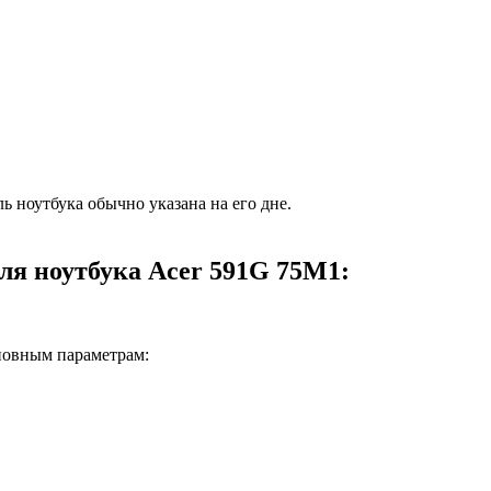
ь ноутбука обычно указана на его дне.
ля ноутбука Acer 591G 75M1:
новным параметрам: