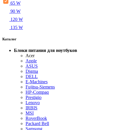
65 W
90 W
120 W
135 W
Каталог
Блоки питания для ноутбуков
Acer
Apple
ASUS
Digma
DELL
E-Machines
Fujitsu-Siemens
HP-Compaq
Prestigio
Lenovo
IRBIS
MSI
RoverBook
Packard Bell
Samsung