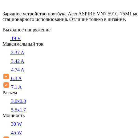
Зарядное устройство ноутбука Acer ASPIRE VN7 591G 75M1 мо
стационарного использования. Отличие только в дизайне.
Выходное напряжение
19 V
Максимальный ток
2.37 A
3.42 A
4.74 A
6.3 A
7.1 A
Разъем
3.0x0.8
5.5х1.7
Мощность
30 W
45 W