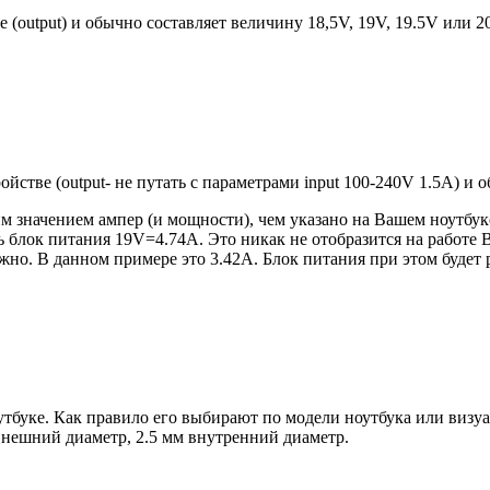
е (output) и обычно составляет величину 18,5V, 19V, 19.5V или 
ройстве (output- не путать с параметрами input 100-240V 1.5A) и
 значением ампер (и мощности), чем указано на Вашем ноутбуке
блок питания 19V=4.74A. Это никак не отобразится на работе В
но. В данном примере это 3.42А. Блок питания при этом будет 
оутбуке. Как правило его выбирают по модели ноутбука или виз
 внешний диаметр, 2.5 мм внутренний диаметр.