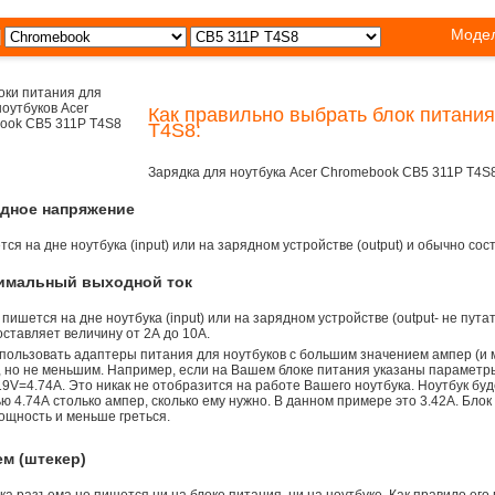
Модел
Как правильно выбрать блок питания
T4S8:
Зарядка для ноутбука Acer Chromebook CB5 311P T4S
одное напряжение
ся на дне ноутбука (input) или на зарядном устройстве (output) и обычно сос
симальный выходной ток
 пишется на дне ноутбука (input) или на зарядном устройстве (output- не пута
ставляет величину от 2А до 10A.
пользовать адаптеры питания для ноутбуков с большим значением ампер (и 
), но не меньшим. Например, если на Вашем блоке питания указаны параметр
9V=4.74A. Это никак не отобразится на работе Вашего ноутбука. Ноутбук бу
 4.74А столько ампер, сколько ему нужно. В данном примере это 3.42А. Блок
ощность и меньше греться.
ем (штекер)