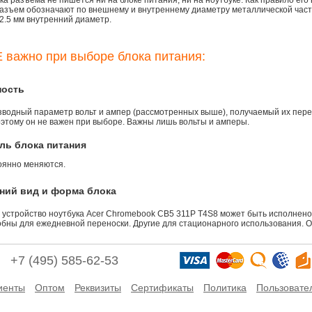
а разъема не пишется ни на блоке питания, ни на ноутбуке. Как правило его
азъем обозначают по внешнему и внутреннему диаметру металлической части.
2.5 мм внутренний диаметр.
 важно при выборе блока питания:
ность
зводный параметр вольт и ампер (рассмотренных выше), получаемый их пере
оэтому он не важен при выборе. Важны лишь вольты и амперы.
ль блока питания
оянно меняются.
ний вид и форма блока
 устройство ноутбука Acer Chromebook CB5 311P T4S8 может быть исполнено 
обны для ежедневной переноски. Другие для стационарного использования. О
+7 (495) 585-62-53
иенты
Оптом
Реквизиты
Сертификаты
Политика
Пользовате