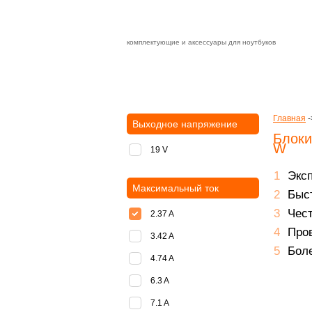
комплектующие и аксессуары для ноутбуков
Зарядные устройства с быстрой дост
доставка
оплата
Главная
-
Выходное напряжение
Блоки
W
19 V
Экс
Максимальный ток
Быст
Чест
2.37 A
Пров
3.42 A
Боле
4.74 A
6.3 A
7.1 A