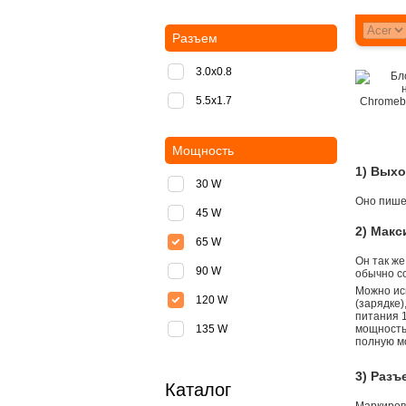
Разъем
3.0x0.8
5.5х1.7
Мощность
1) Вых
30 W
Оно пишет
45 W
2) Мак
65 W
Он так же
90 W
обычно со
Можно ис
120 W
(зарядке
питания 1
135 W
мощностью
полную м
3) Разъ
Каталог