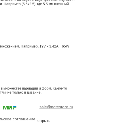
 выбирают по модели ноутбука или визуально.
 Например (5.5x2.5), где 5.5 мм внешний
множением. Например, 19V x 3.42A = 65W
в множестве вариаций и форм. Какие-то
тличие только в дизайне.
sale@notestore.ru
льское соглашение
закрыть