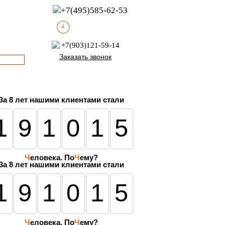
+7(495)585-62-53
пн-пт с 8:00 до 21:00
офис с 9:00 до 17:00
+7(903)121-59-14
Заказать звонок
За
8 лет
нашими клиентами стали
191015
Ч
еловека. По
Ч
ему?
За 8 лет нашими клиентами стали
191015
Ч
еловека. По
Ч
ему?