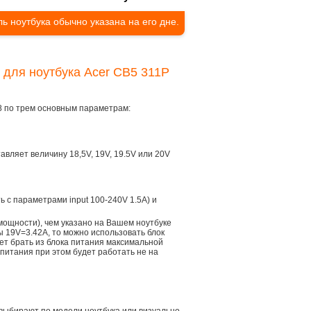
ь ноутбука обычно указана на его дне.
 для ноутбука Acer CB5 311P
8 по трем основным параметрам:
тавляет величину 18,5V, 19V, 19.5V или 20V
ть с параметрами input 100-240V 1.5A) и
мощности), чем указано на Вашем ноутбуке
ы 19V=3.42A, то можно использовать блок
дет брать из блока питания максимальной
 питания при этом будет работать не на