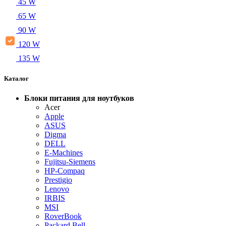
45 W
65 W
90 W
120 W
135 W
Каталог
Блоки питания для ноутбуков
Acer
Apple
ASUS
Digma
DELL
E-Machines
Fujitsu-Siemens
HP-Compaq
Prestigio
Lenovo
IRBIS
MSI
RoverBook
Packard Bell