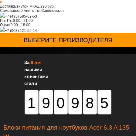
0
Доставка:
внутри МКАД 290 руб.
Самовывоз:
5 мин. от м. Савеловская
+7 (495) 585-62-53
Пн.-Пт.:
8.00 - 21.00
Офис:
9.00 - 18.00
+7 (903) 121-59-14
ВЫБЕРИТЕ ПРОИЗВОДИТЕЛЯ
За
8 лет
нашими
клиентами
стали
190985
Блоки питания для ноутбуков Acer 6.3 A 135