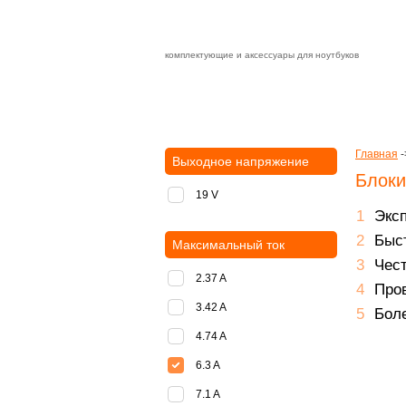
комплектующие и аксессуары для ноутбуков
Зарядные устройства с быстрой дост
доставка
оплата
Главная
-
Выходное напряжение
Блоки
19 V
Экс
Быст
Максимальный ток
Чест
2.37 A
Пров
3.42 A
Боле
4.74 A
6.3 A
7.1 A