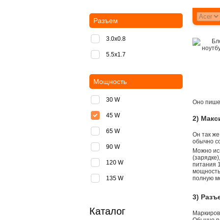
Разъем
3.0x0.8
5.5х1.7
Мощность
30 W
Оно пишет
45 W
2) Мак
65 W
Он так же
обычно со
90 W
Можно ис
(зарядке
120 W
питания 1
мощностью
135 W
полную м
3) Разъ
Каталог
Маркировк