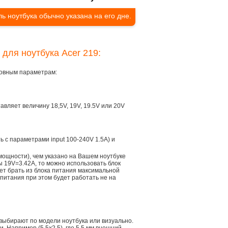
ь ноутбука обычно указана на его дне.
 для ноутбука Acer 219:
сновным параметрам:
тавляет величину 18,5V, 19V, 19.5V или 20V
ть с параметрами input 100-240V 1.5A) и
мощности), чем указано на Вашем ноутбуке
ы 19V=3.42A, то можно использовать блок
дет брать из блока питания максимальной
 питания при этом будет работать не на
 выбирают по модели ноутбука или визуально.