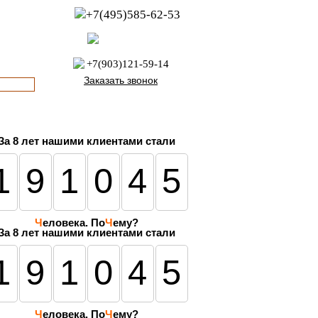
+7(495)585-62-53
пн-пт с 8:00 до 21:00
офис с 9:00 до 17:00
+7(903)121-59-14
Заказать звонок
За
8 лет
нашими клиентами стали
191045
Ч
еловека. По
Ч
ему?
За 8 лет нашими клиентами стали
191045
Ч
еловека. По
Ч
ему?