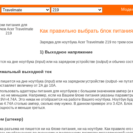
Модел
Как правильно выбрать блок питания
Зарядка для ноутбука Acer Travelmate 219 по трем о
1) Выходное напряжение
ся на дне ноутбука (input) или на зарядном устройстве (output) и обычно сос
симальный выходной ток
 пишется на дне ноутбука (input) или на зарядном устройстве (output- не пута
ставляет величину от 2А до 10A.
пользовать адаптеры питания для ноутбуков с большим значением ампер (и 
), но не меньшим. Например, если на Вашем блоке питания указаны параметр
9V=4.74A. Это никак не отобразится на работе Вашего ноутбука. Ноутбук бу
 4.74А столько ампер, сколько ему нужно. В данном примере это 3.42А. Блок
ощность и меньше греться.
ем (штекер)
а разъема не пишется ни на блоке питания, ни на ноутбуке. Как правило его