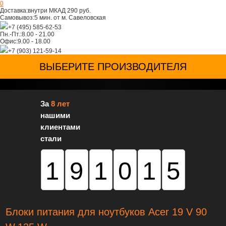
0
Доставка:
внутри МКАД 290 руб.
Самовывоз:
5 мин. от м. Савеловская
+7 (495) 585-62-53
Пн.-Пт.:
8.00 - 21.00
Офис:
9.00 - 18.00
+7 (903) 121-59-14
ВЫБЕРИТЕ ПРОИЗВОДИТЕЛЯ
За
8 лет
нашими
клиентами
стали
191015
Блоки питания для ноутбуков Acer 19 V 90