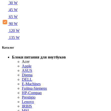
30 W
45 W
65 W
90 W
120 W
135 W
Каталог
Блоки питания для ноутбуков
Acer
Apple
ASUS
Digma
DELL
E-Machines
Fujitsu-Siemens
HP-Compaq
Prestigio
Lenovo
IRBIS
MSI