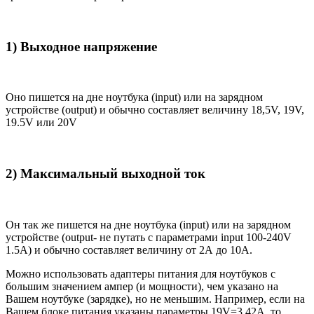
1) Выходное напряжение
Оно пишется на дне ноутбука (input) или на зарядном
устройстве (output) и обычно составляет величину 18,5V, 19V,
19.5V или 20V
2) Максимальный выходной ток
Он так же пишется на дне ноутбука (input) или на зарядном
устройстве (output- не путать с параметрами input 100-240V
1.5A) и обычно составляет величину от 2А до 10A.
Можно использовать адаптеры питания для ноутбуков с
большим значением ампер (и мощности), чем указано на
Вашем ноутбуке (зарядке), но не меньшим. Например, если на
Вашем блоке питания указаны параметры 19V=3.42A, то