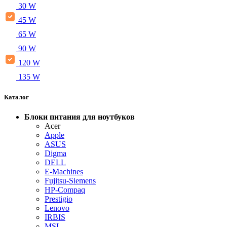
30 W
45 W
65 W
90 W
120 W
135 W
Каталог
Блоки питания для ноутбуков
Acer
Apple
ASUS
Digma
DELL
E-Machines
Fujitsu-Siemens
HP-Compaq
Prestigio
Lenovo
IRBIS
MSI