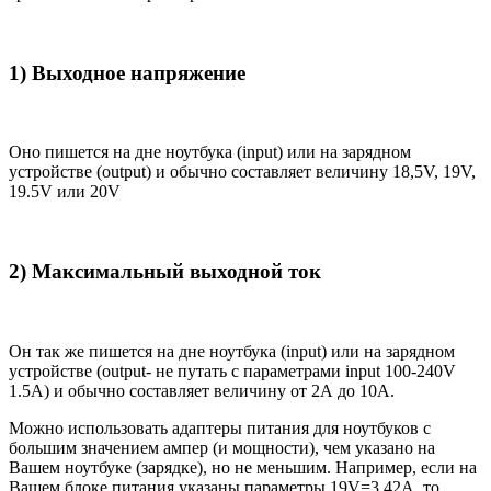
1) Выходное напряжение
Оно пишется на дне ноутбука (input) или на зарядном
устройстве (output) и обычно составляет величину 18,5V, 19V,
19.5V или 20V
2) Максимальный выходной ток
Он так же пишется на дне ноутбука (input) или на зарядном
устройстве (output- не путать с параметрами input 100-240V
1.5A) и обычно составляет величину от 2А до 10A.
Можно использовать адаптеры питания для ноутбуков с
большим значением ампер (и мощности), чем указано на
Вашем ноутбуке (зарядке), но не меньшим. Например, если на
Вашем блоке питания указаны параметры 19V=3.42A, то