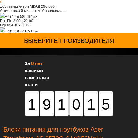
0
Доставка:
внутри МКАД 290 руб.
Самовывоз:
5 мин. от м. Савеловская
+7 (495) 585-62-53
Пн.-Пт.:
8.00 - 21.00
Офис:
9.00 - 18.00
+7 (903) 121-59-14
ВЫБЕРИТЕ ПРОИЗВОДИТЕЛЯ
За
8 лет
нашими
клиентами
стали
191015
Блоки питания для ноутбуков Acer