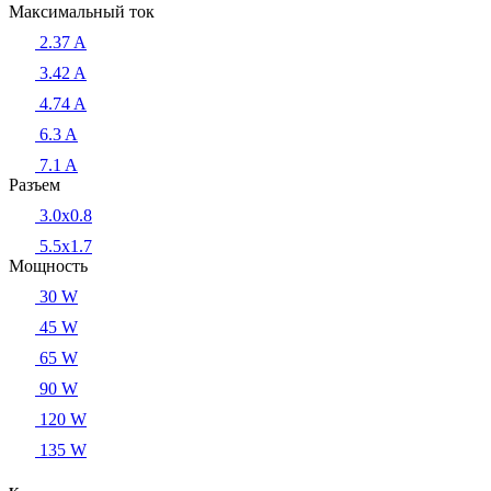
Максимальный ток
2.37 A
3.42 A
4.74 A
6.3 A
7.1 A
Разъем
3.0x0.8
5.5х1.7
Мощность
30 W
45 W
65 W
90 W
120 W
135 W