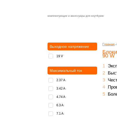
комплектующие и аксессуары для ноутбуков
Зарядные устройства с быстрой дост
доставка
оплата
Главная
-
Выходное напряжение
Блоки
90 W
19 V
Экс
Максимальный ток
Быст
Чест
2.37 A
Пров
3.42 A
Боле
4.74 A
6.3 A
7.1 A