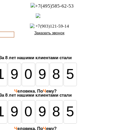
+7(495)585-62-53
пн-пт с 8:00 до 21:00
офис с 9:00 до 17:00
+7(903)121-59-14
Заказать звонок
За
8 лет
нашими клиентами стали
190985
Ч
еловека. По
Ч
ему?
За 8 лет нашими клиентами стали
190985
Ч
еловека. По
Ч
ему?