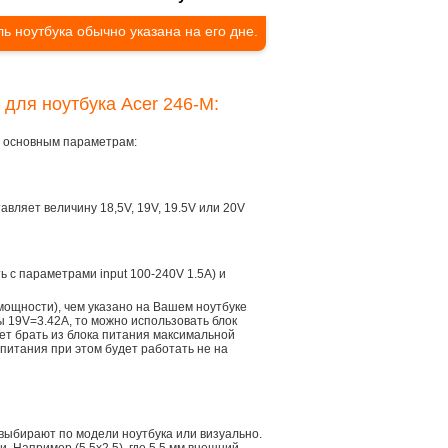
ь ноутбука обычно указана на его дне.
 для ноутбука Acer 246-M:
ем основным параметрам:
тавляет величину 18,5V, 19V, 19.5V или 20V
ть с параметрами input 100-240V 1.5A) и
мощности), чем указано на Вашем ноутбуке
ы 19V=3.42A, то можно использовать блок
дет брать из блока питания максимальной
 питания при этом будет работать не на
 выбирают по модели ноутбука или визуально.