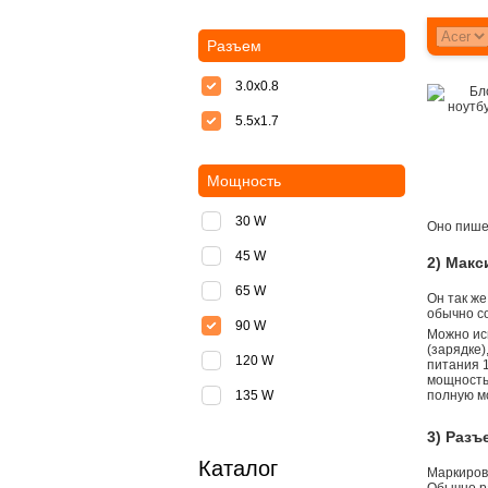
Разъем
3.0x0.8
5.5х1.7
Мощность
30 W
Оно пишет
45 W
2) Мак
65 W
Он так же
обычно со
90 W
Можно ис
(зарядке
120 W
питания 1
мощностью
135 W
полную м
3) Разъ
Каталог
Маркировк