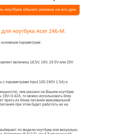
ь ноутбука обычно указана на его дне.
 для ноутбука Acer 246-M:
ем основным параметрам:
тавляет величину 18,5V, 19V, 19.5V или 20V
ть с параметрами input 100-240V 1.5A) и
мощности), чем указано на Вашем ноутбуке
ы 19V=3.42A, то можно использовать блок
дет брать из блока питания максимальной
 питания при этом будет работать не на
 выбирают по модели ноутбука или визуально.