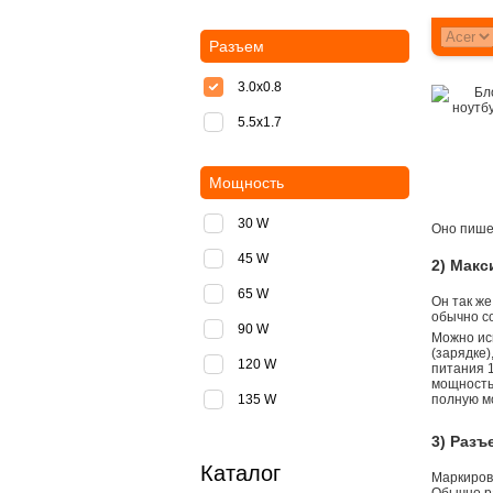
Разъем
3.0x0.8
5.5х1.7
Мощность
30 W
Оно пишет
45 W
2) Мак
65 W
Он так же
обычно со
90 W
Можно ис
(зарядке
120 W
питания 1
мощностью
135 W
полную м
3) Разъ
Каталог
Маркировк