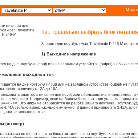
Модел
Как правильно выбрать блок питания
Зарядка для ноутбука Acer Travelmate P 246-M по тр
1) Выходное напряжение
ся на дне ноутбука (input) или на зарядном устройстве (output) и обычно сос
симальный выходной ток
 пишется на дне ноутбука (input) или на зарядном устройстве (output- не пута
ставляет величину от 2А до 10A.
пользовать адаптеры питания для ноутбуков с большим значением ампер (и 
), но не меньшим. Например, если на Вашем блоке питания указаны параметр
9V=4.74A. Это никак не отобразится на работе Вашего ноутбука. Ноутбук бу
 4.74А столько ампер, сколько ему нужно. В данном примере это 3.42А. Блок
ощность и меньше греться.
ем (штекер)
а разъема не пишется ни на блоке питания, ни на ноутбуке. Как правило его