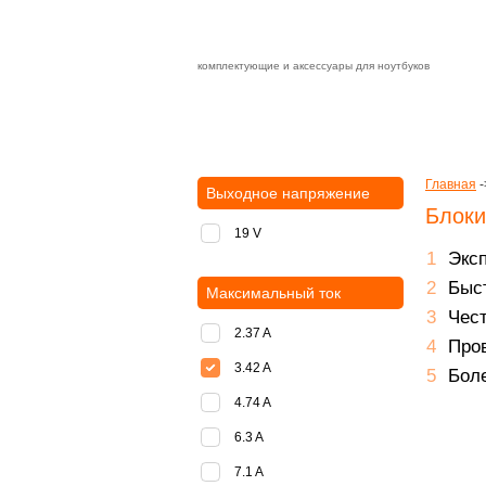
комплектующие и аксессуары для ноутбуков
Зарядные устройства с быстрой дост
доставка
оплата
Главная
-
Выходное напряжение
Блоки
19 V
Экс
Быст
Максимальный ток
Чест
2.37 A
Пров
3.42 A
Боле
4.74 A
6.3 A
7.1 A