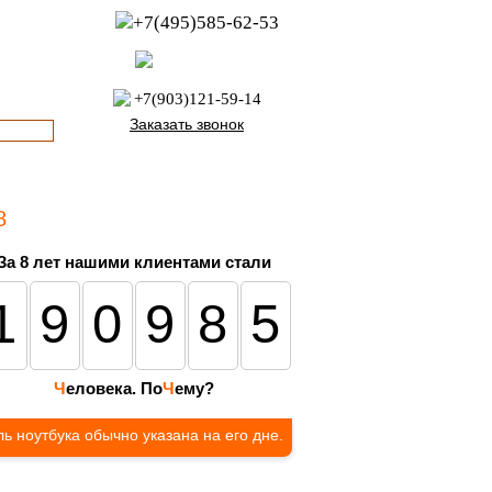
+7(495)585-62-53
пн-пт с 8:00 до 21:00
офис с 9:00 до 17:00
+7(903)121-59-14
Заказать звонок
8
За 8 лет нашими клиентами стали
190985
Ч
еловека. По
Ч
ему?
ь ноутбука обычно указана на его дне.