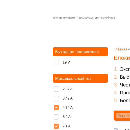
комплектующие и аксессуары для ноутбуков
Зарядные устройства с быстрой дост
доставка
оплата
Главная
-
Выходное напряжение
Блоки
19 V
Экс
Быст
Максимальный ток
Чест
2.37 A
Пров
3.42 A
Боле
4.74 A
6.3 A
7.1 A