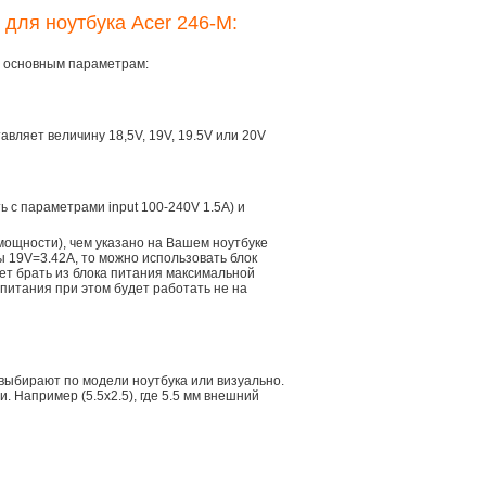
 для ноутбука Acer 246-M:
ем основным параметрам:
тавляет величину 18,5V, 19V, 19.5V или 20V
ть с параметрами input 100-240V 1.5A) и
мощности), чем указано на Вашем ноутбуке
ы 19V=3.42A, то можно использовать блок
дет брать из блока питания максимальной
 питания при этом будет работать не на
 выбирают по модели ноутбука или визуально.
 Например (5.5x2.5), где 5.5 мм внешний