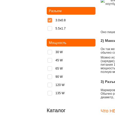
Разъем
3.0x0.8
5.5х1.7
Оно пишет
2) Мак
Мощность
Он так же
30 W
обычно со
Можно ис
45 W
(зарядке
питания 1
мощностью
65 W
полную м
90 W
3) Разъ
120 W
Маркировк
135 W
Обычно р
диаметр, 
Каталог
Что НЕ