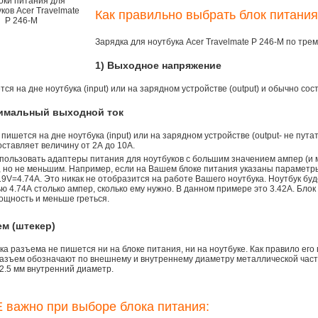
Как правильно выбрать блок питания
Зарядка для ноутбука Acer Travelmate P 246-M по тр
1) Выходное напряжение
ся на дне ноутбука (input) или на зарядном устройстве (output) и обычно сос
симальный выходной ток
 пишется на дне ноутбука (input) или на зарядном устройстве (output- не пута
ставляет величину от 2А до 10A.
пользовать адаптеры питания для ноутбуков с большим значением ампер (и 
), но не меньшим. Например, если на Вашем блоке питания указаны параметр
9V=4.74A. Это никак не отобразится на работе Вашего ноутбука. Ноутбук бу
 4.74А столько ампер, сколько ему нужно. В данном примере это 3.42А. Блок
ощность и меньше греться.
ем (штекер)
а разъема не пишется ни на блоке питания, ни на ноутбуке. Как правило его
азъем обозначают по внешнему и внутреннему диаметру металлической части.
2.5 мм внутренний диаметр.
 важно при выборе блока питания: