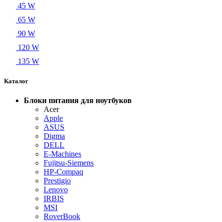
45 W
65 W
90 W
120 W
135 W
Каталог
Блоки питания для ноутбуков
Acer
Apple
ASUS
Digma
DELL
E-Machines
Fujitsu-Siemens
HP-Compaq
Prestigio
Lenovo
IRBIS
MSI
RoverBook