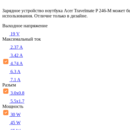
Зарядное устройство ноутбука Acer Travelmate P 246-M может 
использования. Отличие только в дизайне.
Выходное напряжение
19 V
Максимальный ток
2.37 A
3.42 A
4.74 A
6.3 A
7.1 A
Разъем
3.0x0.8
5.5х1.7
Мощность
30 W
45 W