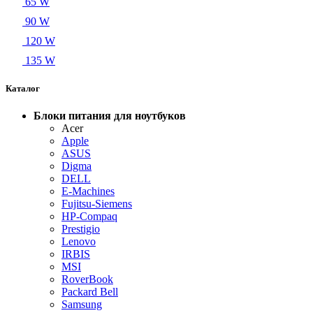
65 W
90 W
120 W
135 W
Каталог
Блоки питания для ноутбуков
Acer
Apple
ASUS
Digma
DELL
E-Machines
Fujitsu-Siemens
HP-Compaq
Prestigio
Lenovo
IRBIS
MSI
RoverBook
Packard Bell
Samsung