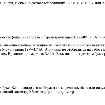
е (output) и обычно составляет величину 18,5V, 19V, 19.5V или 
ройстве (output- не путать с параметрами input 100-240V 1.5A) и
 значением ампер (и мощности), чем указано на Вашем ноутбуке
блок питания 19V=4.74A. Это никак не отобразится на работе В
но. В данном примере это 3.42А. Блок питания при этом будет 
оутбуке. Как правило его выбирают по модели ноутбука или виз
 внешний диаметр, 2.5 мм внутренний диаметр.