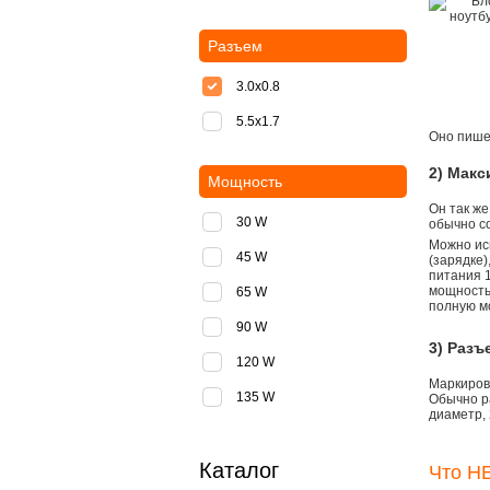
Разъем
3.0x0.8
5.5х1.7
Оно пишет
2) Мак
Мощность
Он так же
30 W
обычно со
Можно ис
45 W
(зарядке
питания 1
мощностью
65 W
полную м
90 W
3) Разъ
120 W
Маркировк
135 W
Обычно р
диаметр, 
Каталог
Что НЕ