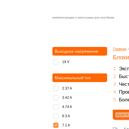
комплектующие и аксессуары для ноутбуков
Зарядные устройства с быстрой дост
доставка
оплата
Главная
-
Выходное напряжение
Блоки
19 V
Экс
Быст
Максимальный ток
Чест
2.37 A
Пров
3.42 A
Боле
4.74 A
6.3 A
7.1 A