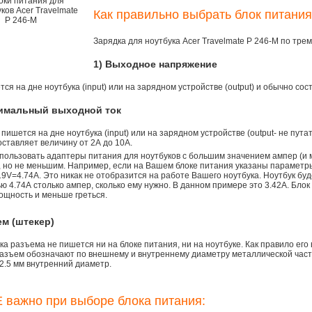
Как правильно выбрать блок питания
Зарядка для ноутбука Acer Travelmate P 246-M по тр
1) Выходное напряжение
ся на дне ноутбука (input) или на зарядном устройстве (output) и обычно сос
симальный выходной ток
 пишется на дне ноутбука (input) или на зарядном устройстве (output- не пута
ставляет величину от 2А до 10A.
пользовать адаптеры питания для ноутбуков с большим значением ампер (и 
), но не меньшим. Например, если на Вашем блоке питания указаны параметр
9V=4.74A. Это никак не отобразится на работе Вашего ноутбука. Ноутбук бу
 4.74А столько ампер, сколько ему нужно. В данном примере это 3.42А. Блок
ощность и меньше греться.
ем (штекер)
а разъема не пишется ни на блоке питания, ни на ноутбуке. Как правило его
азъем обозначают по внешнему и внутреннему диаметру металлической части.
2.5 мм внутренний диаметр.
 важно при выборе блока питания: