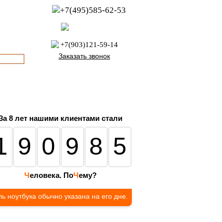
+7(495)585-62-53
пн-пт с 8:00 до 21:00
офис с 9:00 до 17:00
+7(903)121-59-14
Заказать звонок
За 8 лет нашими клиентами стали
190985
Ч
еловека. По
Ч
ему?
ь ноутбука обычно указана на его дне.