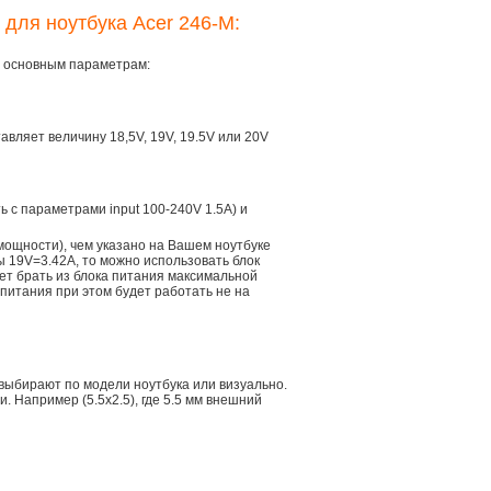
 для ноутбука Acer 246-M:
ем основным параметрам:
тавляет величину 18,5V, 19V, 19.5V или 20V
ть с параметрами input 100-240V 1.5A) и
мощности), чем указано на Вашем ноутбуке
ы 19V=3.42A, то можно использовать блок
дет брать из блока питания максимальной
 питания при этом будет работать не на
 выбирают по модели ноутбука или визуально.
 Например (5.5x2.5), где 5.5 мм внешний