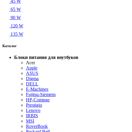
45 W
65 W
90 W
120 W
135 W
Каталог
Блоки питания для ноутбуков
Acer
Apple
ASUS
Digma
DELL
E-Machines
Fujitsu-Siemens
HP-Compaq
Prestigio
Lenovo
IRBIS
MSI
RoverBook
Packard Bell