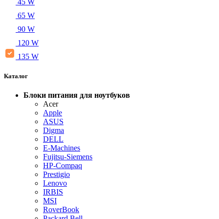
45 W
65 W
90 W
120 W
135 W
Каталог
Блоки питания для ноутбуков
Acer
Apple
ASUS
Digma
DELL
E-Machines
Fujitsu-Siemens
HP-Compaq
Prestigio
Lenovo
IRBIS
MSI
RoverBook
Packard Bell