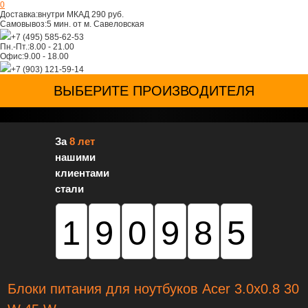
0
Доставка:
внутри МКАД 290 руб.
Самовывоз:
5 мин. от м. Савеловская
+7 (495) 585-62-53
Пн.-Пт.:
8.00 - 21.00
Офис:
9.00 - 18.00
+7 (903) 121-59-14
ВЫБЕРИТЕ ПРОИЗВОДИТЕЛЯ
За
8 лет
нашими
клиентами
стали
190985
Блоки питания для ноутбуков Acer 3.0x0.8 30